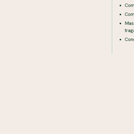
Com
Com
Mast
trag
Cond