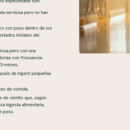
 no especificado son:
xia nerviosa pero no han
ero con peso dentro de los
stados iniciales del
viosa pero con una
orias con frecuencia
 3 meses.
pués de ingerir pequeñas
ntes de comida.
as de vómito que, según
asa ingesta alimentaria,
e peso.